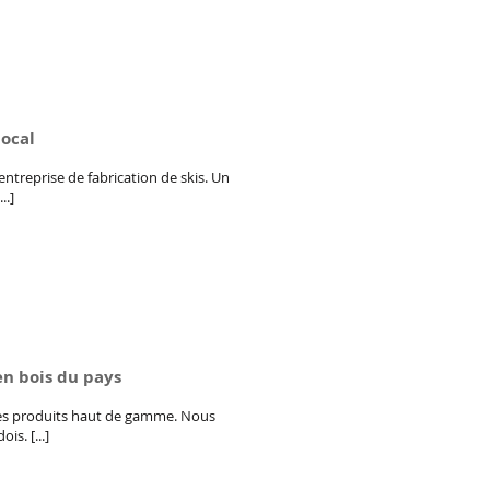
local
entreprise de fabrication de skis. Un
..]
en bois du pays
 des produits haut de gamme. Nous
is. [...]