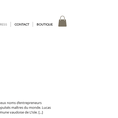
RESS
CONTACT
BOUTIQUE
 deux noms d’entrepreneurs
ropulsés maîtres du monde. Lucas
mune vaudoise de L’Isle. [...]