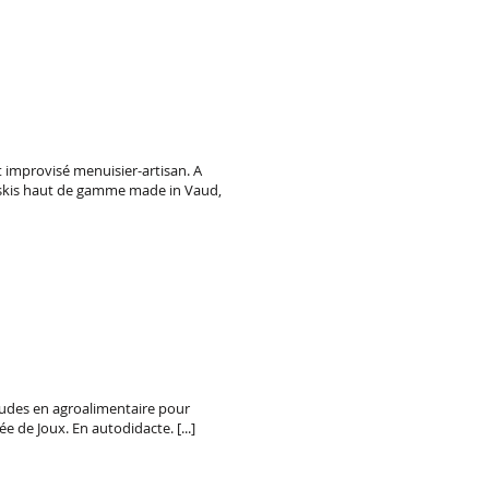
st improvisé menuisier-artisan. A
 de skis haut de gamme made in Vaud,
 études en agroalimentaire pour
e de Joux. En autodidacte. [...]