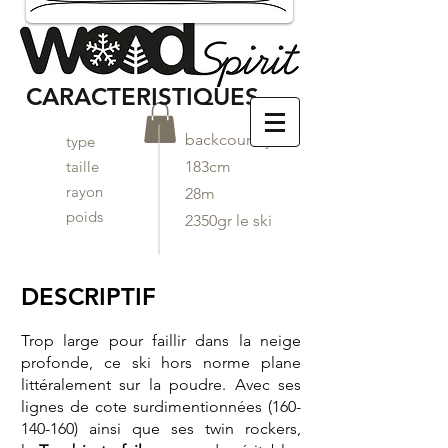
CARACTERISTIQUES
backcountry
type
taille
183cm
rayon
28m
poids
2350gr le ski
DESCRIPTIF
Trop large pour faillir dans la neige
profonde, ce ski hors norme plane
littéralement sur la poudre. Avec ses
lignes de cote surdimentionnées
(160-
140-160)
ainsi que ses twin rockers,