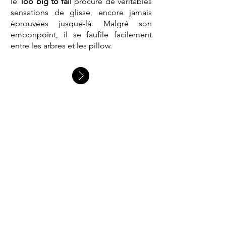
le
Too big to fail
procure de véritables
sensations de glisse, encore jamais
éprouvées jusque-là. Malgré son
embonpoint, il se faufile facilement
entre les arbres et les pillow.