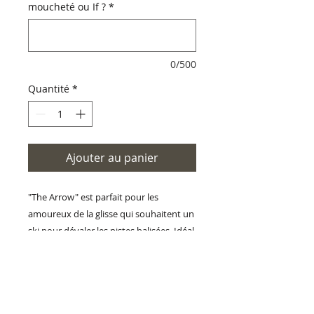
moucheté ou If ?
*
0/500
Quantité
*
Ajouter au panier
"The Arrow" est parfait pour les
amoureux de la glisse qui souhaitent un
ski pour dévaler les pistes balisées. Idéal
pour tailler des courbes serrées avec
accroche, stabilité et puissance.