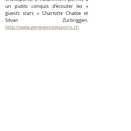
un public conquis d’écouter les « 
guests stars » Charlotte Chable et 
Silvan Zurbriggen. 
http://www.genevesnowsports.ch