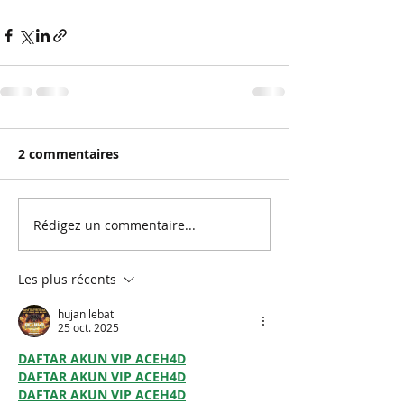
2 commentaires
Rédigez un commentaire...
Les plus récents
hujan lebat
25 oct. 2025
DAFTAR AKUN VIP ACEH4D
DAFTAR AKUN VIP ACEH4D
DAFTAR AKUN VIP ACEH4D